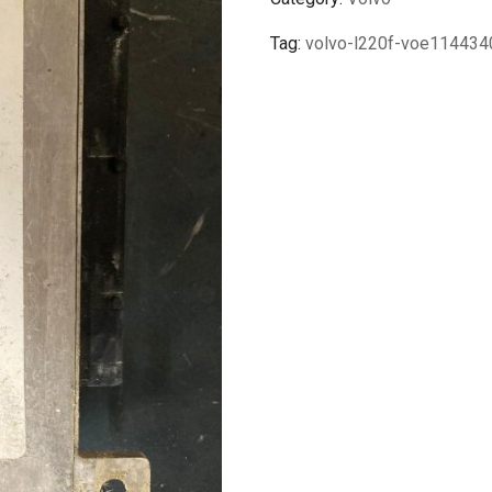
Tag:
volvo-l220f-voe11443