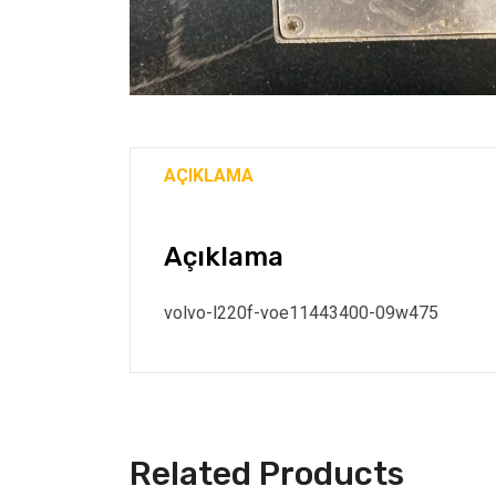
AÇIKLAMA
Açıklama
volvo-l220f-voe11443400-09w475
Related Products