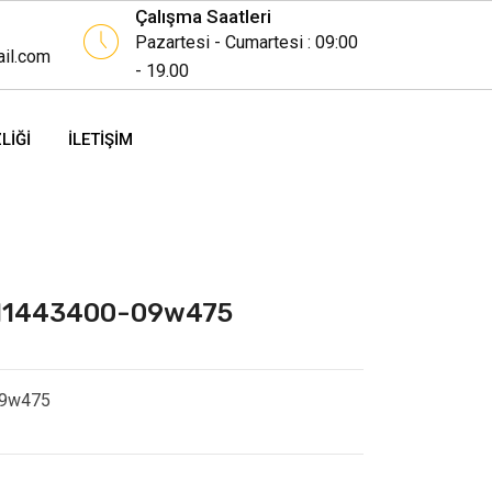
Çalışma Saatleri
Pazartesi - Cumartesi : 09:00
il.com
- 19.00
LIĞI
İLETIŞIM
e11443400-09w475
09w475