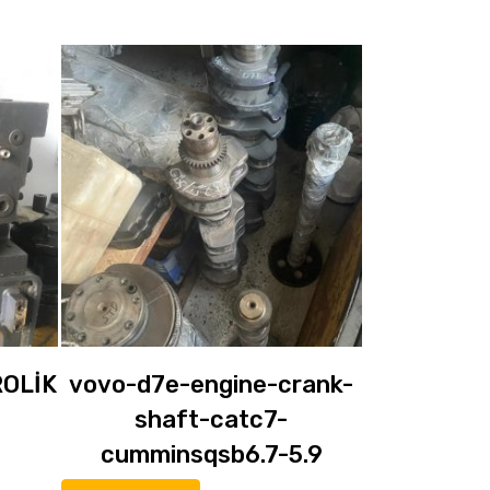
ROLİK
vovo-d7e-engine-crank-
shaft-catc7-
cumminsqsb6.7-5.9