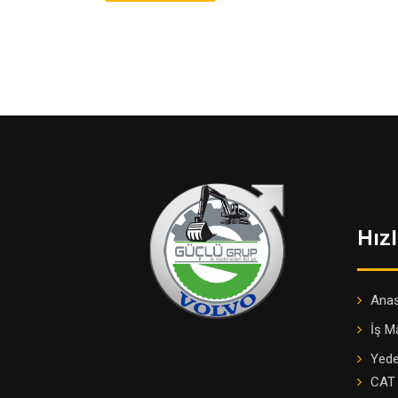
Hızl
Ana
İş M
Yede
CAT