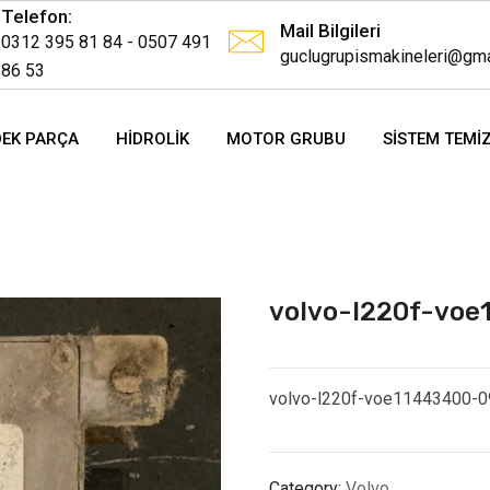
Telefon:
Mail Bilgileri
0312 395 81 84 - 0507 491
guclugrupismakineleri@gma
86 53
DEK PARÇA
HIDROLIK
MOTOR GRUBU
SISTEM TEMIZ
volvo-l220f-vo
volvo-l220f-voe11443400-
Category:
Volvo