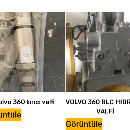
olvo 360 kırıcı valfi
VOLVO 360 BLC HİD
VALFİ
üntüle
Görüntüle