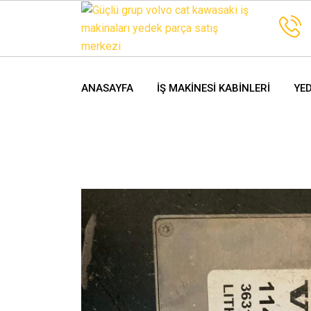
ANASAYFA
İŞ MAKINESI KABINLERI
YE