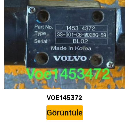
VOE145372
Görüntüle