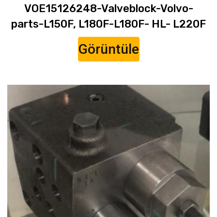
VOE15126248-Valveblock-Volvo-
parts-L150F, L180F-L180F- HL- L220F
Görüntüle