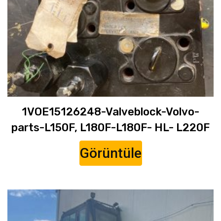
1VOE15126248-Valveblock-Volvo-
parts-L150F, L180F-L180F- HL- L220F
Görüntüle